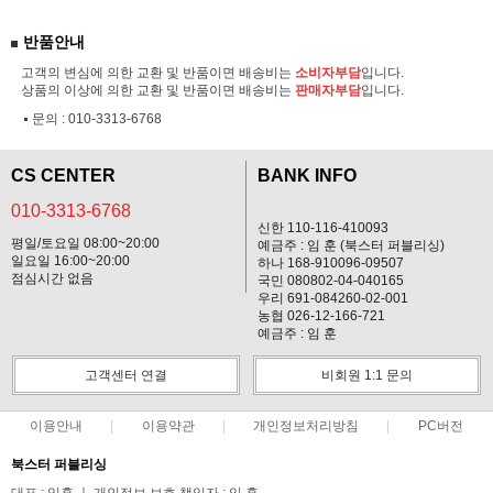
반품안내
고객의 변심에 의한 교환 및 반품이면 배송비는
소비자부담
입니다.
상품의 이상에 의한 교환 및 반품이면 배송비는
판매자부담
입니다.
문의 :
010-3313-6768
CS CENTER
BANK INFO
010-3313-6768
신한 110-116-410093
평일/토요일 08:00~20:00
예금주 : 임 훈 (북스터 퍼블리싱)
일요일 16:00~20:00
하나 168-910096-09507
점심시간 없음
국민 080802-04-040165
우리 691-084260-02-001
농협 026-12-166-721
예금주 : 임 훈
고객센터 연결
비회원 1:1 문의
이용안내
이용약관
개인정보처리방침
PC버전
북스터 퍼블리싱
대표 : 임훈 ㅣ 개인정보 보호 책임자 : 임 훈