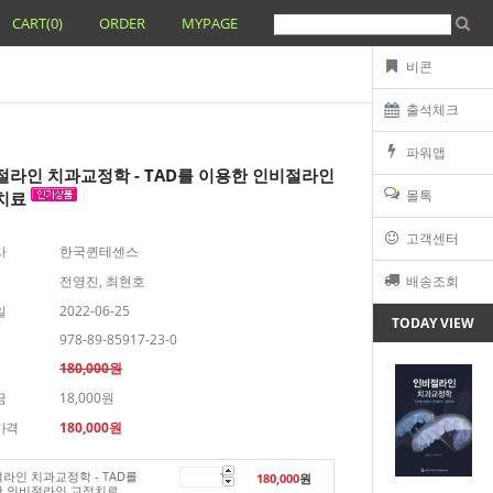
CART(
0
)
ORDER
MYPAGE
비콘
출석체크
파워앱
절라인 치과교정학 - TAD를 이용한 인비절라인
몰톡
치료
고객센터
사
한국퀸테센스
전영진, 최현호
배송조회
일
2022-06-25
TODAY VIEW
978-89-85917-23-0
180,000원
금
18,000원
가격
180,000
원
라인 치과교정학 - TAD를
180,000
원
 인비절라인 교정치료