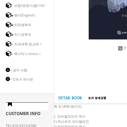
➣ 보험/경영/스탭/기타
◼ 원서(English)
◼ 치위생학과
◼ 치기공학과
< 치과대학 정교재 >
큰
< 북스터's choice >
< 공지 사항
< Q & A 게시판
목 차 (408 페이지)
CUSTOMER INFO
1. 인비절라인의 역사
1) 역사속의 인비절라인
TEL.010-3313-6768
2) 인비절라인의 역사