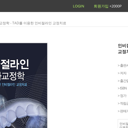
LOGIN
회원가입
+2000P
교정학 - TAD를 이용한 인비절라인 교정치료
인비
교정
> 출판
> 저자
> 출간
> ISBN
> 정가
> 적립
> 판매
인비절
이용한