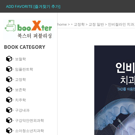
ADD FAVORITE [즐겨찾기 추가]
home
>
➣ 교정학
>
교정 일반
> 인비절라인 치과
BOOK CATEGORY
➣ 보철학
➣ 임플란트학
➣ 교정학
➣ 보존학
➣ 치주학
➣ 구강내과
➣ 구강악안면외과학
➣ 소아청소년치과학