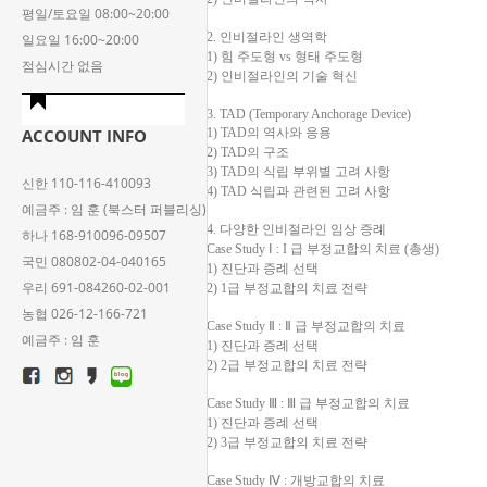
평일/토요일 08:00~20:00
2. 인비절라인 생역학
일요일 16:00~20:00
1) 힘 주도형 vs 형태 주도형
점심시간 없음
2) 인비절라인의 기술 혁신
3. TAD (Temporary Anchorage Device)
ACCOUNT INFO
1) TAD의 역사와 응용
2) TAD의 구조
3) TAD의 식립 부위별 고려 사항
신한 110-116-410093
4) TAD 식립과 관련된 고려 사항
예금주 : 임 훈 (북스터 퍼블리싱)
4. 다양한 인비절라인 임상 증례
하나 168-910096-09507
Case Study Ⅰ : I 급 부정교합의 치료 (총생)
국민 080802-04-040165
1) 진단과 증례 선택
우리 691-084260-02-001
2) 1급 부정교합의 치료 전략
농협 026-12-166-721
Case Study Ⅱ : Ⅱ 급 부정교합의 치료
예금주 : 임 훈
1) 진단과 증례 선택
2) 2급 부정교합의 치료 전략
Case Study Ⅲ : Ⅲ 급 부정교합의 치료
1) 진단과 증례 선택
2) 3급 부정교합의 치료 전략
Case Study Ⅳ : 개방교합의 치료