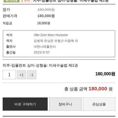
치주-임플란트 심미-성형술: 미세수술법 제1권
정가
180,000원
판매가격
180,000
원
적립금
18,000원
저자
Otto Zuhr Marc Hurzeler
역자
김병옥 유상준 유형근 이종혁 외
출판사
대한나래출판사
출간일
2015/ 5/ 07
치주-임플란트 심미-성형술: 미세수술법 제1권
180,000
원
+1
-1
180,000
총 상품 금액
원
바로 구매하기
장바구니
관심상품