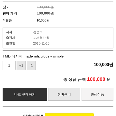
정가
100,000원
판매가격
100,000
원
적립금
10,000원
저자
김성택
출판사
도서출판 웰
출간일
2015-11-10
TMD 레시피 made ridiculously simple
100,000
원
+1
-1
100,000
총 상품 금액
원
바로 구매하기
장바구니
관심상품