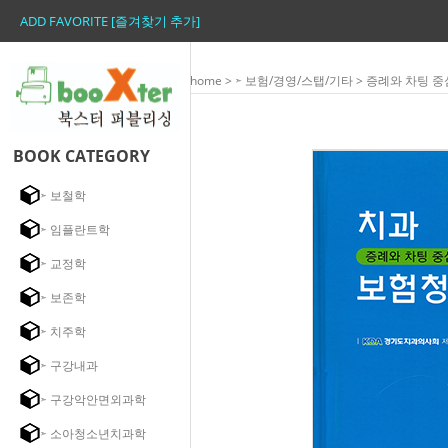
ADD FAVORITE [즐겨찾기 추가]
home
>
➣ 보험/경영/스탭/기타
> 증례와 차팅 
BOOK CATEGORY
➣ 보철학
➣ 임플란트학
➣ 교정학
➣ 보존학
➣ 치주학
➣ 구강내과
➣ 구강악안면외과학
➣ 소아청소년치과학