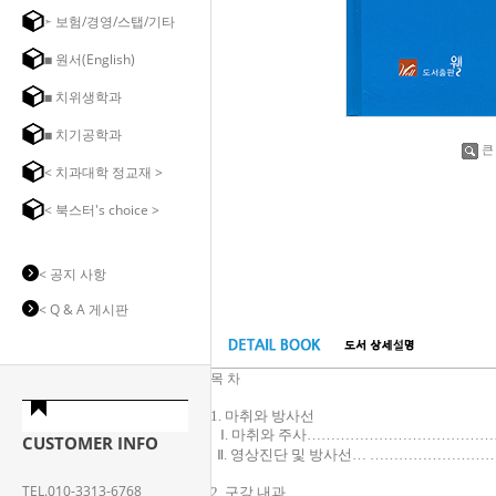
➣ 보험/경영/스탭/기타
◼ 원서(English)
◼ 치위생학과
◼ 치기공학과
큰
< 치과대학 정교재 >
< 북스터's choice >
< 공지 사항
< Q & A 게시판
목 차
1. 마취와 방사선
Ⅰ. 마취와 주사………………………………
CUSTOMER INFO
Ⅱ. 영상진단 및 방사선… …………………
TEL.010-3313-6768
2. 구강 내과