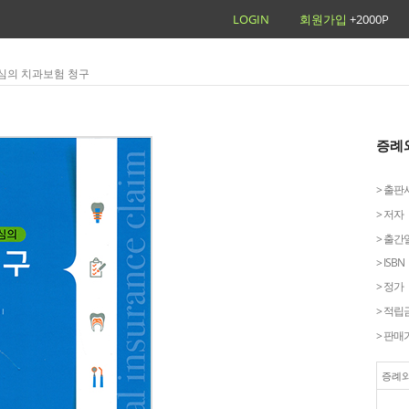
LOGIN
회원가입
+2000P
중심의 치과보험 청구
증례
> 출판
> 저자
> 출간
> ISBN
> 정가
> 적립
> 판매
증례와