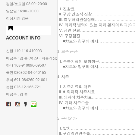
평일/토요일 08:00~20:00
Ⅰ. 진찰료… …………………………………
일요일 16:00~20:00
Ⅱ. 구강 연조직 진찰… ……………………
점심시간 없음
Ⅲ. 측두하악관절장애… ……………………
Ⅳ. 의과적 병력이 있는 치과 환자의 타과(의
Ⅴ. 금연 진료…………………………………
Ⅵ. 구강검진… ………………………………
ACCOUNT INFO
■챠트와 청구의 예시… ……………………
신한 110-116-410093
3. 보존 근관
예금주 : 임 훈 (북스터 퍼블리싱)
Ⅰ. 수복치료의 보험청구……………………
하나 168-910096-09507
■챠트와 청구의 예시… ……………………
국민 080802-04-040165
4. 치주
우리 691-084260-02-001
농협 026-12-166-721
Ⅰ. 치주치료의 개요…………………………
Ⅱ. 비외과적 치주치료………………………
예금주 : 임 훈
Ⅲ. 외과적 치주치료…………………………
Ⅳ. 기타 치주수술……………………………
■챠트와 청구의 예시… ……………………
5. 구강외과
Ⅰ. 발치… ……………………………………
Ⅱ. 구강악안면수술… ………………………