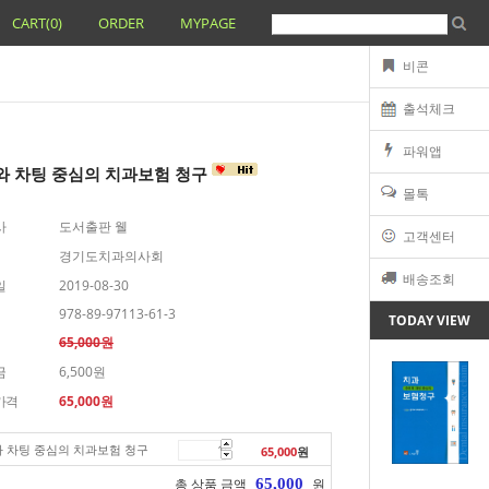
CART(
0
)
ORDER
MYPAGE
비콘
출석체크
파워앱
와 차팅 중심의 치과보험 청구
몰톡
사
도서출판 웰
고객센터
경기도치과의사회
배송조회
일
2019-08-30
978-89-97113-61-3
TODAY VIEW
65,000원
금
6,500원
가격
65,000
원
 차팅 중심의 치과보험 청구
65,000
원
65,000
총 상품 금액
원