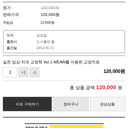
정가
120,000원
판매가격
120,000
원
적립금
12,000원
저자
김정일
출판사
도서출판 웰
출간일
2012/ 8/ 21
실전 임상 치과 교정학 Vol.1 MEAW를 이용한 교정치료
120,000
원
+1
-1
120,000
총 상품 금액
원
바로 구매하기
장바구니
관심상품