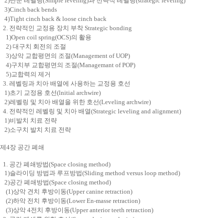
2)단순 레벨링(Simple leveling)과 전략적 레벨링(strategic leveling)
3)Cinch back bends
4)Tight cinch back & loose cinch back
2. 전략적인 교정용 장치 부착 Strategic bonding
1)Open coil spring(OCS)의 활용
2) 대구치 회전의 조절
3)상악 교합평면의 조절(Management of UOP)
4)구치부 교합평면의 조절(Managemant of POP)
5)교합력의 제거
3. 레벨링과 치아 배열에 사용하는 교정용 호선
1)초기 교정용 호선(lnitial archwire)
2)레벨링 및 치아 배열을 위한 호선(Leveling archwire)
4. 전략적인 레벨링 및 치아 배열(Strategic leveling and alignment)
1)비발치 치료 전략
2)소구치 발치 치료 전략
제4장 공간 폐쇄
1. 공간 폐쇄방법(Space closing method)
1)슬라이딩 방법과 루프방법(Sliding method versus loop method)
2)공간 폐쇄방법(Space closing method)
(1)상악 견치 후방이동(Upper canine retraction)
(2)하악 전치 후방이동(Lower En-masse retraction)
(3)상악 4전치 후방이동(Upper anterior teeth retraction)