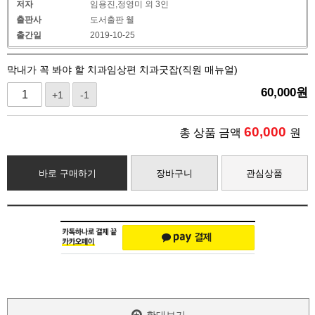
저자
임용진,정영미 외 3인
출판사
도서출판 웰
출간일
2019-10-25
막내가 꼭 봐야 할 치과임상편 치과굿잡(직원 매뉴얼)
60,000
원
+1
-1
60,000
총 상품 금액
원
바로 구매하기
장바구니
관심상품