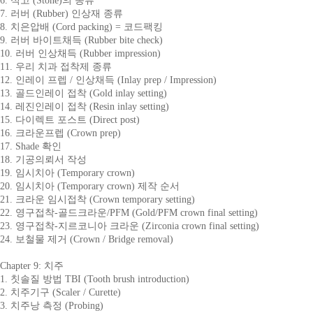
6. 석고 (Stone)의 종류
7. 러버 (Rubber) 인상재 종류
8. 치은압배 (Cord packing) = 코드팩킹
9. 러버 바이트채득 (Rubber bite check)
10. 러버 인상채득 (Rubber impression)
11. 우리 치과 접착제 종류
12. 인레이 프렙 / 인상채득 (Inlay prep / Impression)
13. 골드인레이 접착 (Gold inlay setting)
14. 레진인레이 접착 (Resin inlay setting)
15. 다이렉트 포스트 (Direct post)
16. 크라운프렙 (Crown prep)
17. Shade 확인
18. 기공의뢰서 작성
19. 임시치아 (Temporary crown)
20. 임시치아 (Temporary crown) 제작 순서
21. 크라운 임시접착 (Crown temporary setting)
22. 영구접착-골드크라운/PFM (Gold/PFM crown final setting)
23. 영구접착-지르코니아 크라운 (Zirconia crown final setting)
24. 보철물 제거 (Crown / Bridge removal)
Chapter 9: 치주
1. 칫솔질 방법 TBI (Tooth brush introduction)
2. 치주기구 (Scaler / Curette)
3. 치주낭 측정 (Probing)