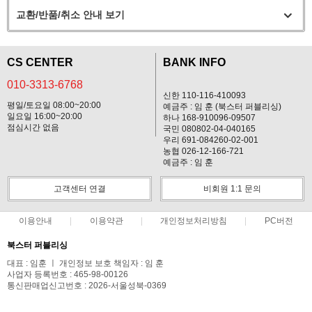
교환/반품/취소 안내 보기
CS CENTER
BANK INFO
010-3313-6768
신한 110-116-410093
평일/토요일 08:00~20:00
예금주 : 임 훈 (북스터 퍼블리싱)
일요일 16:00~20:00
하나 168-910096-09507
점심시간 없음
국민 080802-04-040165
우리 691-084260-02-001
농협 026-12-166-721
예금주 : 임 훈
고객센터 연결
비회원 1:1 문의
이용안내
이용약관
개인정보처리방침
PC버전
북스터 퍼블리싱
대표 : 임훈 ㅣ 개인정보 보호 책임자 : 임 훈
사업자 등록번호 : 465-98-00126
통신판매업신고번호 : 2026-서울성북-0369
전화 : 010-3313-6768
주소 : 서울특별시 성북구 보국문로30길 15 103동 7층