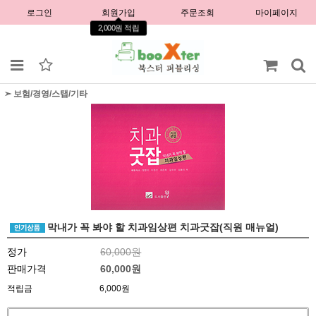
로그인
회원가입
주문조회
마이페이지
2,000원 적립
➣ 보험/경영/스탭/기타
막내가 꼭 봐야 할 치과임상편 치과굿잡(직원 매뉴얼)
정가
60,000원
판매가격
60,000
원
적립금
6,000원