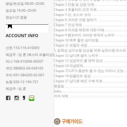
평일/토요일 08:00~20:00
Chapter 3 진찰 및 상담 단계……………………
Chapter 4 효율적인 근관 치료 …………………
일요일 16:00~20:00
Chapter 5 핀, 포스트 코어………………………
점심시간 없음
Chapter 6 크라운 프렙 잘하기 …………………
Chapter 7 인상 채득 ……………………………
Chapter 8 치과용 레진에 대한 이해……………
ACCOUNT INFO
Chapter 9 템포러리 크라운 제작의 노하우 ……
Chapter 10 예후 좋은 심미보철…………………
Chapter 11 보철의 세팅 …………………………
신한 110-116-410093
5. 접착성 심미보철 임상을 위한 실천사항 리스트 
예금주 : 임 훈 (북스터 퍼블리싱)
Chapter 12 남다른 발치 노하우…………………
Chapter 13 성공적인 풀 덴쳐 임상 ………………
하나 168-910096-09507
Chapter 14 파샬덴쳐 ……………………………
국민 080802-04-040165
Chapter 15 GP가 충분히 할 수 있는 마이너 교
우리 691-084260-02-001
Chapter 16 임플란트 임상 ………………………
Chapter 17 남다른 레진 수복 치료 ………………
농협 026-12-166-721
맺음말 … ……………………………………………
예금주 : 임 훈
Index … …………………………………………
저자 약력 … ………………………………………