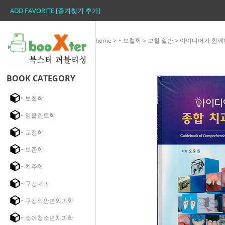
ADD FAVORITE [즐겨찾기 추가]
home
>
➣ 보철학
>
보철 일반
> 아이디어가 함
BOOK CATEGORY
➣ 보철학
➣ 임플란트학
➣ 교정학
➣ 보존학
➣ 치주학
➣ 구강내과
➣ 구강악안면외과학
➣ 소아청소년치과학