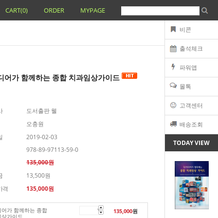
CART(
0
)
ORDER
MYPAGE
비콘
출석체크
파워앱
디어가 함께하는 종합 치과임상가이드
몰톡
고객센터
사
도서출판 웰
오충원
배송조회
일
2019-02-03
TODAY VIEW
978-89-97113-59-0
135,000원
금
13,500원
가격
135,000
원
어가 함께하는 종합
135,000
원
임상가이드