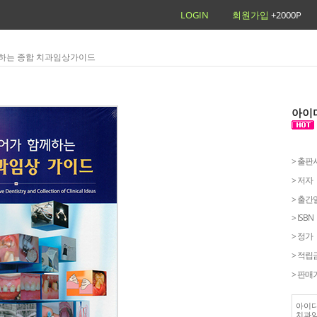
LOGIN
회원가입
+2000P
께하는 종합 치과임상가이드
아이
> 출판
> 저자
> 출간
> ISBN
> 정가
> 적립
> 판매
아이디
치과