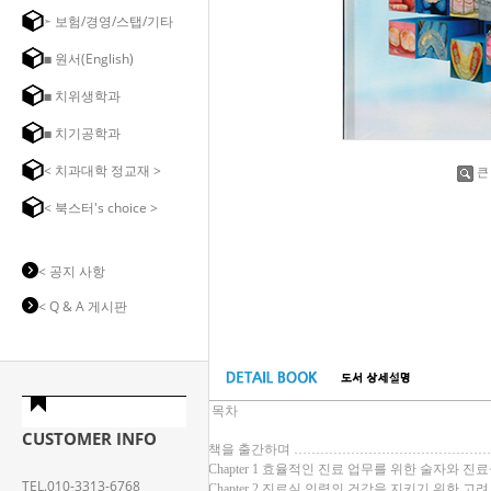
➣ 보험/경영/스탭/기타
◼ 원서(English)
◼ 치위생학과
◼ 치기공학과
< 치과대학 정교재 >
큰
< 북스터's choice >
< 공지 사항
< Q & A 게시판
목차
CUSTOMER INFO
책을 출간하며 ………………………………………
Chapter 1 효율적인 진료 업무를 위한 술자와 진
TEL.010-3313-6768
Chapter 2 진료실 인력의 건강을 지키기 위한 고려