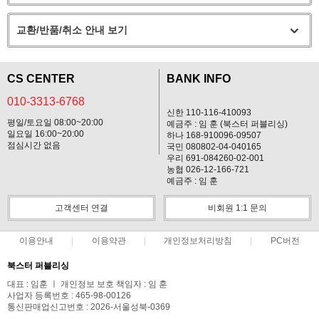
교환/반품/취소 안내 보기
CS CENTER
BANK INFO
010-3313-6768
신한 110-116-410093
평일/토요일 08:00~20:00
예금주 : 임 훈 (북스터 퍼블리싱)
일요일 16:00~20:00
하나 168-910096-09507
점심시간 없음
국민 080802-04-040165
우리 691-084260-02-001
농협 026-12-166-721
예금주 : 임 훈
고객센터 연결
비회원 1:1 문의
이용안내
이용약관
개인정보처리방침
PC버전
북스터 퍼블리싱
대표 : 임훈 ㅣ 개인정보 보호 책임자 : 임 훈
사업자 등록번호 : 465-98-00126
통신판매업신고번호 : 2026-서울성북-0369
전화 : 010-3313-6768