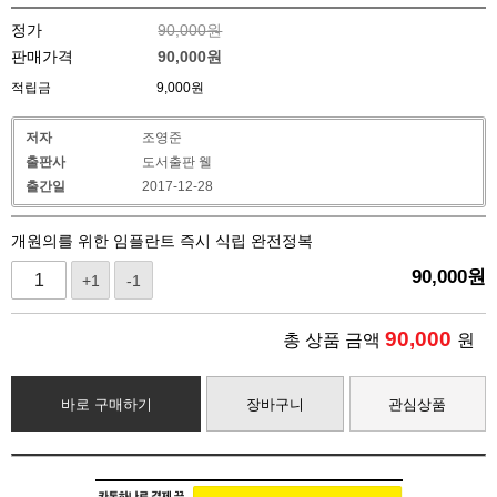
정가
90,000원
판매가격
90,000
원
적립금
9,000원
저자
조영준
출판사
도서출판 웰
출간일
2017-12-28
개원의를 위한 임플란트 즉시 식립 완전정복
90,000
원
+1
-1
90,000
총 상품 금액
원
바로 구매하기
장바구니
관심상품