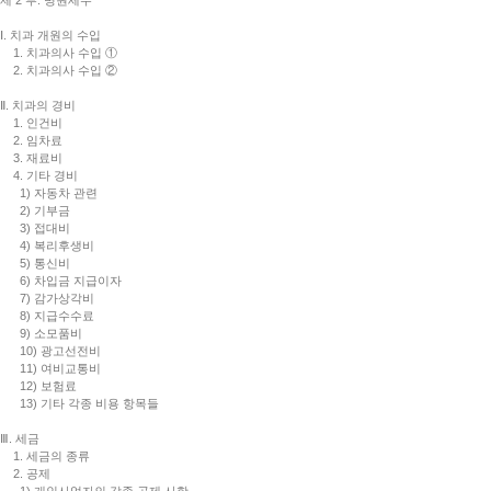
제 2 부. 병원세무
Ⅰ. 치과 개원의 수입
1. 치과의사 수입 ①
2. 치과의사 수입 ②
Ⅱ. 치과의 경비
1. 인건비
2. 임차료
3. 재료비
4. 기타 경비
1) 자동차 관련
2) 기부금
3) 접대비
4) 복리후생비
5) 통신비
6) 차입금 지급이자
7) 감가상각비
8) 지급수수료
9) 소모품비
10) 광고선전비
11) 여비교통비
12) 보험료
13) 기타 각종 비용 항목들
Ⅲ. 세금
1. 세금의 종류
2. 공제