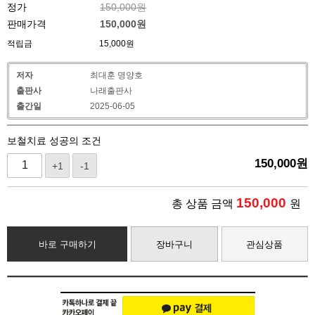
정가
150,000원
판매가격
150,000
원
적립금
15,000원
저자
최대훈 명양호
출판사
나래출판사
출간일
2025-06-05
보철치료 성공의 조건
150,000
원
+1
-1
150,000
총 상품 금액
원
바로 구매하기
장바구니
관심상품