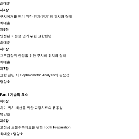
최대훈
제4장
구치이개를 얻기 위한 전치(견치)의 위치와 형태
최대훈
제5장
안정된 기능을 얻기 위한 교합평면
최대훈
제6장
교두감합위 안정을 위한 구치의 위치와 형태
최대훈
제7장
교합 진단 시 Cephalometric Analysis의 필요성
명양호
Part Ⅱ 기술적 요소
제8장
치아 위치 개선을 위한 교정치료의 유용성
명양호
제9장
고정성 보철수복치료를 위한 Tooth Preparation
최대훈 / 명양호