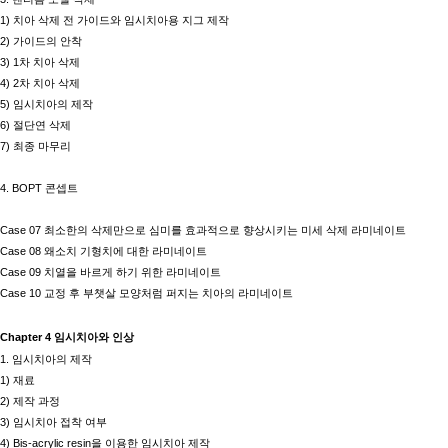
1)
치아 삭제 전 가이드와 임시치아용 지그 제작
2)
가이드의 안착
3) 1
차 치아 삭제
4) 2
차 치아 삭제
5)
임시치아의 제작
6)
절단연 삭제
7)
최종 마무리
4. BOPT
콘셉트
Case 07
최소한의 삭제만으로 심미를 효과적으로 향상시키는 미세 삭제 라미네이트
Case 08
왜소치 기형치에 대한 라미네이트
Case 09
치열을 바르게 하기 위한 라미네이트
Case 10
교정 후 부챗살 모양처럼 퍼지는 치아의 라미네이트
Chapter 4
임시치아와 인상
1.
임시치아의 제작
1)
재료
2)
제작 과정
3)
임시치아 접착 여부
4) Bis-acrylic resin
을 이용한 임시치아 제작