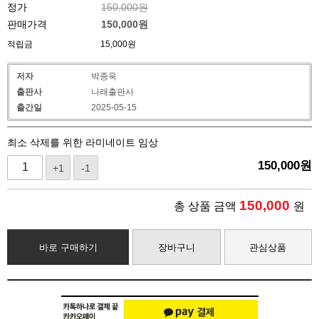
정가
150,000원
판매가격
150,000
원
적립금
15,000원
저자
박종욱
출판사
나래출판사
출간일
2025-05-15
최소 삭제를 위한 라미네이트 임상
150,000
원
+1
-1
150,000
총 상품 금액
원
바로 구매하기
장바구니
관심상품