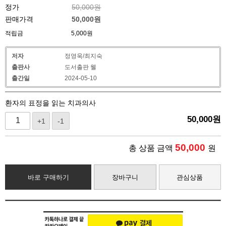
정가
50,000원
판매가격
50,000
원
적립금
5,000원
저자
정영욱/최지숙
출판사
도서출판 웰
출간일
2024-05-10
환자의 표정을 읽는 치과의사
50,000
원
+1
-1
50,000
총 상품 금액
원
바로 구매하기
장바구니
관심상품