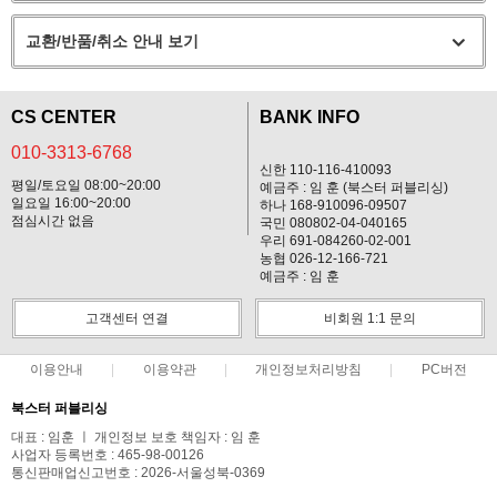
교환/반품/취소 안내 보기
CS CENTER
BANK INFO
010-3313-6768
신한 110-116-410093
평일/토요일 08:00~20:00
예금주 : 임 훈 (북스터 퍼블리싱)
일요일 16:00~20:00
하나 168-910096-09507
점심시간 없음
국민 080802-04-040165
우리 691-084260-02-001
농협 026-12-166-721
예금주 : 임 훈
고객센터 연결
비회원 1:1 문의
이용안내
이용약관
개인정보처리방침
PC버전
북스터 퍼블리싱
대표 : 임훈 ㅣ 개인정보 보호 책임자 : 임 훈
사업자 등록번호 : 465-98-00126
통신판매업신고번호 : 2026-서울성북-0369
전화 : 010-3313-6768